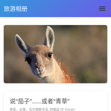
旅游相册
说“茄子”……或者“青草”
原驼，北角，瓦尔德斯半岛, 阿根廷 (© Sylvain